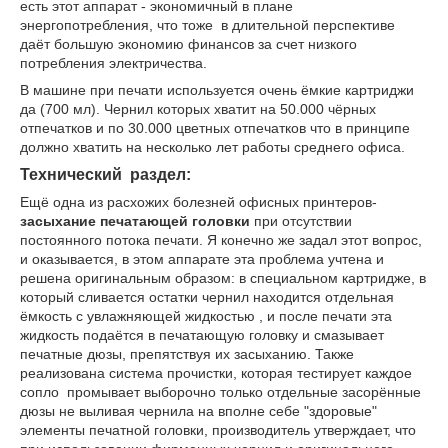
есть этот аппарат - экономичный в плане
энергопотребления, что тоже в длительной перспективе
даёт большую экономию финансов за счет низкого
потребления электричества.
В машине при печати используется очень ёмкие картриджи
да (700 мл). Чернил которых хватит на 50.000 чёрных
отпечатков и по 30.000 цветных отпечатков что в принципе
должно хватить на несколько лет работы среднего офиса.
Технический раздел:
Ещё одна из расхожих болезней офисных принтеров-
засыхание печатающей головки
при отсутствии
постоянного потока печати. Я конечно же задал этот вопрос,
и оказывается, в этом аппарате эта проблема учтена и
решена оригинальным образом: в специальном картридже, в
который сливается остатки чернил находится отдельная
ёмкость с увлажняющей жидкостью , и после печати эта
жидкость подаётся в печатающую головку и смазывает
печатные дюзы, препятствуя их засыханию. Также
реализована система прочистки, которая тестирует каждое
сопло промывает выборочно только отдельные засорённые
дюзы не выливая чернила на вполне себе "здоровые"
элементы печатной головки, производитель утверждает, что