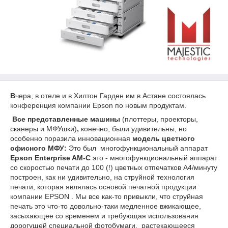
В
чера, в отеле и в Хилтон Гарден им в Астане состоялась
конференция компании Epson по новым продуктам.
Все представленные машины
(плоттеры, проекторы,
сканеры и МФУшки)
,
конечно, были удивительны, но
особенно поразила инновационная
модель цветного
офисного МФУ:
Это был многофункциональный аппарат
Epson Enterprise AM-C
это - многофункциональный аппарат
со скоростью печати до 100 (!) цветных отпечатков А4/минуту
построен, как ни удивительно, на струйной технология
печати, которая являлась основой печатной продукции
компании EPSON . Мы все как-то привыкли, что струйная
печать это что-то довольно-таки медленное вжикающее,
засыхающее со временем и требующая использования
дорогущей специальной фотобумаги, растекающееся