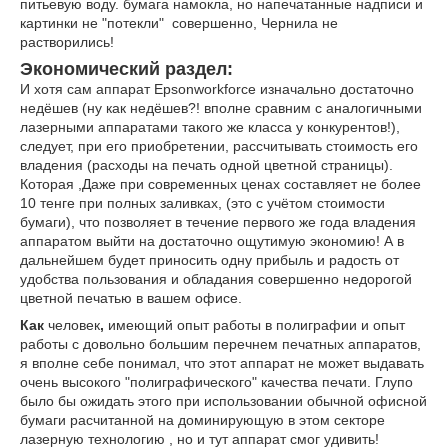
питьевую воду. бумага намокла, но напечатанные надписи и
картинки не "потекли" совершенно, Чернила не
растворились!
Экономический раздел:
И хотя сам аппарат Epsonworkforce изначально достаточно
недёшев (ну как недёшев?! вполне сравним с аналогичными
лазерными аппаратами такого же класса у конкурентов!),
следует, при его приобретении, рассчитывать стоимость его
владения (расходы на печать одной цветной страницы).
Которая ,Даже при современных ценах составляет не более
10 тенге при полных заливках, (это с учётом стоимости
бумаги), что позволяет в течение первого же года владения
аппаратом выйти на достаточно ощутимую экономию! А в
дальнейшем будет приносить одну прибыль и радость от
удобства пользования и обладания совершенно недорогой
цветной печатью в вашем офисе.
Как
человек
,
имеющий опыт работы в полиграфии и опыт
работы с довольно большим перечнем печатных аппаратов,
я вполне себе понимал, что этот аппарат не может выдавать
очень высокого "полиграфического" качества печати. Глупо
было бы ожидать этого при использовании обычной офисной
бумаги расчитанной на доминирующую в этом секторе
лазерную технологию , но и тут аппарат смог удивить!