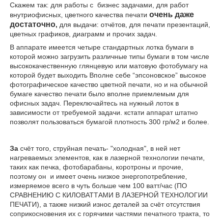
Скажем так: для работы с бизнес задачами, для работ
очень даже
внутриофисных, цветного качества печати
достаточно
,
для выдачи: отчётов, для печати презентаций,
цветных графиков, диаграмм и прочих задач.
В
аппарате имеется четыре стандартных лотка бумаги в
которой можно загрузить различные типы бумаги в том числе
высококачественную глянцевую или матовую фотобумагу на
которой будет выходить
Вполне себе “эпсоновское” высокое
фотографическое качество цветной печати, но и на обычной
бумаге качество печати было вполне приемлемым для
офисных задач. Переключайтесь на нужный лоток в
зависимости от требуемой задачи. кстати аппарат штатно
позволят пользоваться бумагой плотность 300 гр/м2 и более.
За
счёт того, струйная печать- "холодная", в ней нет
нагреваемых элементов, как в лазерной технологии печати,
таких как печка, фотобарабаны, коротроны и прочие,
поэтому он и имеет очень низкое энергопотребление,
измеряемое всего в чуть больше чем 100 ватт/час (ПО
СРАВНЕНИЮ С КИЛОВАТТАМИ В ЛАЗЕРНОЙ ТЕХНОЛОГИИ
ПЕЧАТИ), а также низкий износ деталей за счёт отсутствия
соприкосновения их с горячими частями печатного тракта, то