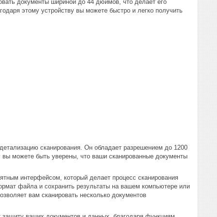
вать документы шириной до 44 дюймов, что делает его
одаря этому устройству вы можете быстро и легко получить
детализацию сканирования. Он обладает разрешением до 1200
му вы можете быть уверены, что ваши сканированные документы
нятным интерфейсом, который делает процесс сканирования
ормат файла и сохранить результаты на вашем компьютере или
позволяет вам сканировать несколько документов
т защиту ваших документов и данных, благодаря функциям