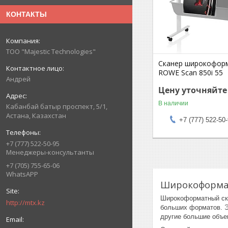
КОНТАКТЫ
ТОО "Majestic Technologies"
Сканер широкофор
ROWE Scan 850i 55
Андрей
Цену уточняйте
В наличии
Кабанбай батыр проспект, 5/1,
Астана, Казахстан
+7 (777) 522-50
+7 (777) 522-50-95
Менеджеры-консультанты
+7 (705) 755-65-06
WhatsAPP
Широкоформа
Широкоформатный скан
http://mtx.kz
больших форматов. Эт
другие большие объе