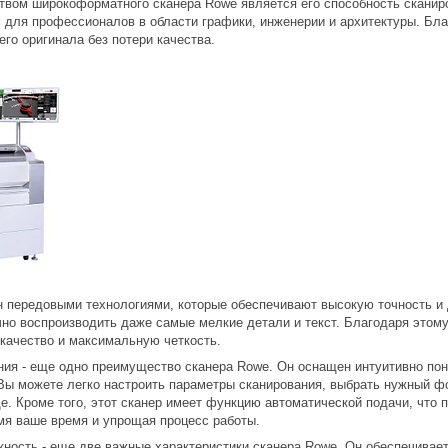
вом широкоформатного сканера Rowe является его способность сканиро
для профессионалов в области графики, инженерии и архитектуры. Благ
го оригинала без потери качества.
 передовыми технологиями, которые обеспечивают высокую точность и 
очно воспроизводить даже самые мелкие детали и текст. Благодаря это
 качество и максимальную четкость.
ния - еще одно преимущество сканера Rowe. Он оснащен интуитивно по
Вы можете легко настроить параметры сканирования, выбрать нужный ф
. Кроме того, этот сканер имеет функцию автоматической подачи, что 
мя ваше время и упрощая процесс работы.
жность - еще две важные характеристики сканера Rowe. Он обеспечивае