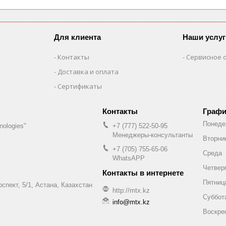
Для клиента
Наши услуг
Контакты
Сервисное 
Доставка и оплата
Сертификаты
Графи
Понеде
nologies"
+7 (777) 522-50-95
Менеджеры-консультанты
Вторни
+7 (705) 755-65-06
Среда
WhatsAPP
Четвер
Пятниц
спект, 5/1, Астана, Казахстан
http://mtx.kz
Суббот
info@mtx.kz
Воскре