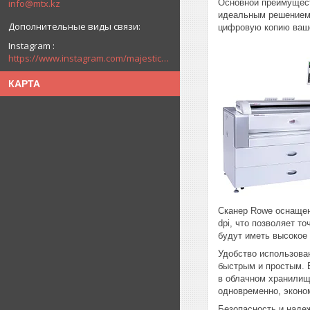
info@mtx.kz
Основной преимущест
идеальным решением 
цифровую копию ваше
Instagram
https://www.instagram.com/majestic_technologies.kz/
КАРТА
Сканер Rowe оснащен
dpi, что позволяет т
будут иметь высокое
Удобство использова
быстрым и простым. 
в облачном хранилище
одновременно, эконо
Безопасность и наде