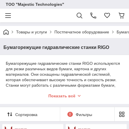
ТОО "Majestic Technologies"
Товары и услуги
Постпечатное оборудование
Бумаг
Бумагорежущие гидравлические станки RIGO
Бумагорежущие гидравлические станки RIGO используются
для резки различных видов бумаги, картона и других
материалов. Они оснащены гидравлической системой,
которая обеспечивает высокую точность и скорость резки.
Станки могут работать с различными форматами бумаги,
включая А4, А3, А2 и А1. Они также имеют различные
Показать всё
настройки для изменения параметров резки, такие как длина
реза, угол реза и т.д.
Сортировка
0
Фильтры
Компания RIGO ltd была основана в 1990 году и базируется
в Будапеште. Она активно развивается и наращивает
производство. Количество сотрудников составляет 60-70