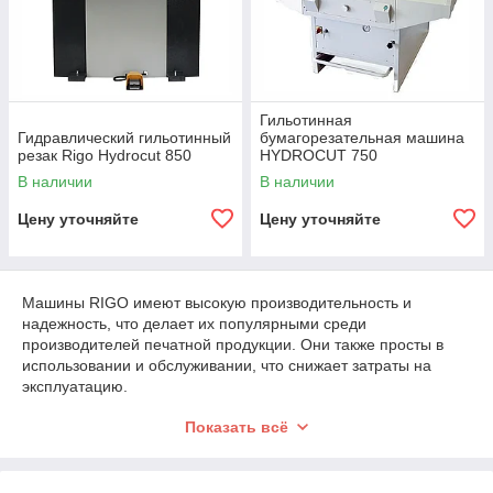
Гильотинная
Гидравлический гильотинный
бумагорезательная машина
резак Rigo Hydrocut 850
HYDROCUT 750
В наличии
В наличии
Цену уточняйте
Цену уточняйте
Машины RIGO имеют высокую производительность и
надежность, что делает их популярными среди
производителей печатной продукции. Они также просты в
использовании и обслуживании, что снижает затраты на
эксплуатацию.
Кроме того, станки RIGO обладают рядом дополнительных
Показать всё
функций, таких как система автоматической подачи бумаги,
система контроля качества реза и система безопасности.
Это делает их одними из самых передовых станков на рынке