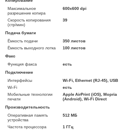
Копирование
Максимальное
600x600 dpi
разрешение копира
Скорость копирования
39
(стр/мин)
Подача бумаги
Ёмкость подачи
350 листов
Ёмкость выходного лотка
100 листов
Факс
Функция факса
есть
Подключение
Интерфейсы
Wi-Fi, Ethernet (RJ-45), USB
Wi-Fi
есть
Мобильные технологии
Apple AirPrint (iOS), Mopria
печати
(Android), Wi-Fi Direct
Производительность
Оперативная память
512 МБ
устройства
Частота процессора
1 ГГц