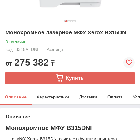
Монохромное лазерное МФУ Xerox B315DNI
В наличии
Код: B315V_DNI
Розница
275 382
от
₸
Купить
Описание
Характеристики
Доставка
Оплата
Усл
Описание
Монохромное МФУ B315DNI
МФУ Xerox B315DNI сочетает функции принтера,