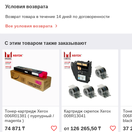
Условия возврата
Возврат товара в течение 14 дней по договоренности
Все условия возврата
С этим товаром также заказывают
Тонер-картридж Xerox
Картридж скрепок Xerox
Тоне
006R01381 ( пурпурный /
008R13041
006R
magenta )
black
74 871
126 265,50
37 
₸
от
₸