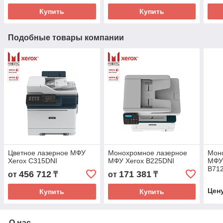
Купить
Купить
Подобные товары компании
Цветное лазерное МФУ
Монохромное лазерное
Мон
Xerox C315DNI
МФУ Xerox B225DNI
МФУ 
B712
456 712
171 381
от
₸
от
₸
конф
Цен
Купить
Купить
О нас