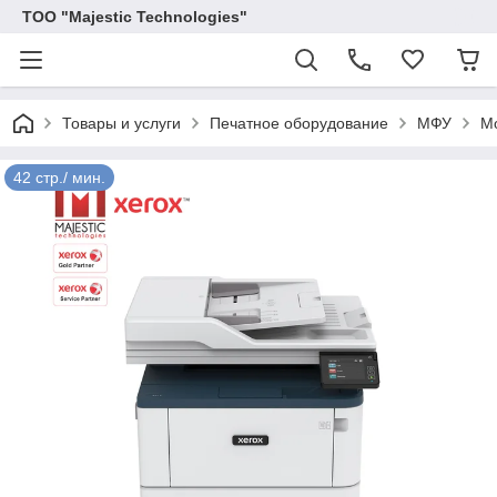
ТОО "Majestic Technologies"
Товары и услуги
Печатное оборудование
МФУ
М
42 стр./ мин.