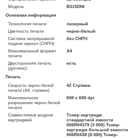
Модель
B315DNI
Основная информация
Технология печати
лазерный
Цветность печати
черно-белый
Система непрерывной
без СНПЧ
подачи чернил (СНПЧ)
Максимальный формат
А4
печати
Двусторонняя печать
есть
(дуплекс)
Печать
Скорость черно-белой
42 Стр/мин
печати (A4, стр/мин)
Максимальное
600 x 600 dpi
разрешение черно-белой
печати
Совместимые модели
Тонер-картридж
картриджей
стандартной емкости
006R04379 (3 000) Тонер-
картридж большой емкости
006R0438 (8 000) Тонер-