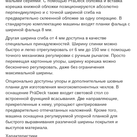
малыми сериями. С помощью PräDeck обложка и вставка
корешка книжной обложки позиционируются абсолютно
перпендикулярно и с точной шириной сгиба на
предварительно склеенной обложке за одну операцию. В
стандартную комплектацию машины входят планки фальца с
шириной фальца 8 мм.
Другая ширина сгиба от 4 мм доступна в качестве
специальных принадлежностей. Ширину спинки можно
быстро и легко отрегулировать от 6 мм до 150 мм с помощью
точного механизма регулировки с ручным рычагом. Просто
перемещая картонные упоры, ширину корешка можно
бесконечно регулировать, даже без ограничения
максимальной ширины.
Опционально доступны упоры и дополнительные шовные
планки для изготовления многокомпонентных чехлов. В
оснащение PräDeck также входит световой стол со
встроенной функцией всасывания. Две направляющие,
прикрепленные к нему, упрощают центрирование
предварительно отпечатанных наложений. Кроме того,
машина оснащена регулируемой упорной планкой для
быстрого выравнивания различной ширины покрытия и
выступов материала.
Характеристики