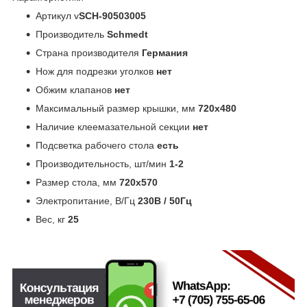
Артикул v
SCH-90503005
Производитель
Schmedt
Страна производителя
Германия
Нож для подрезки уголков
нет
Обжим клапанов
нет
Максимальный размер крышки, мм
720x480
Наличие клеемазательной секции
нет
Подсветка рабочего стола
есть
Производительность, шт/мин
1-2
Размер стола, мм
720x570
Электропитание, В/Гц
230В / 50Гц
Вес, кг
25