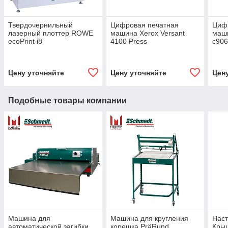
Твердочернильный
Цифровая печатная
Циф
лазерный плоттер ROWE
машина Xerox Versant
маши
ecoPrint i8
4100 Press
c906
Цену уточняйте
Цену уточняйте
Цен
Подобные товары компании
Машина для
Машина для кругления
Нас
автоматической загибки
корешка PräRund
Кры