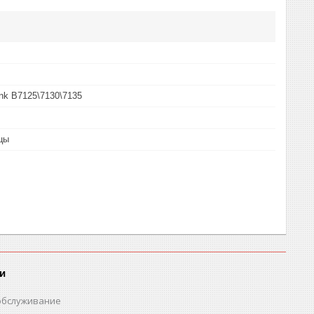
ink B7125\7130\7135
цы
и
обслуживание