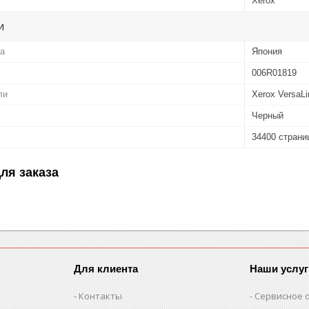
Xerox
и
ва
Япония
006R01819
ли
Xerox VersaL
Черный
34400 страни
ля заказа
Для клиента
Наши услуг
Контакты
Сервисное 