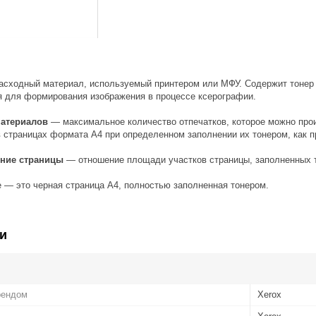
сходный материал, используемый принтером или МФУ. Содержит тонер 
я для формирования изображения в процессе ксерографии.
материалов
— максимальное количество отпечатков, которое можно прои
 страницах формата А4 при определенном заполнении их тонером, как п
ение страницы
— отношение площади участков страницы, заполненных т
е — это черная страница А4, полностью заполненная тонером.
и
рендом
Xerox