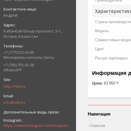
Производитель
Характеристик
Андрей
Страна производст
Кабанбай батыр проспект, 5/1,
Модель
Астана, Казахстан
Совместимые моде
Цвет
+7 (777) 522-50-95
Менеджеры-консультанты
Ресурс картриджа
+7 (705) 755-65-06
WhatsAPP
Информация д
Цена:
63 950 ₸
http://mtx.kz
info@mtx.kz
Навигация
Instagram
Главная
https://www.instagram.com/majestic_technologies.kz/