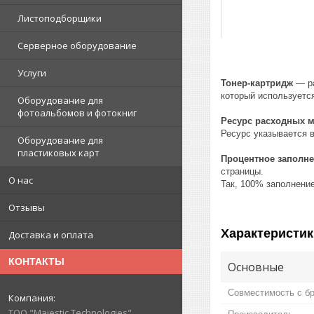
Листоподборщики
Серверное оборудование
Услуги
Тонер-картридж
— ра
который используетс
Оборудование для
фотоальбомов и фотокниг
Ресурс расходных 
Ресурс указывается в
Оборудование для
пластиковых карт
Процентное заполн
страницы.
О нас
Так, 100% заполнени
Отзывы
Характеристик
Доставка и оплата
КОНТАКТЫ
Основные
Совместимость с б
ТОО "Majestic Technologies"