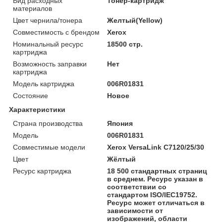
Вид расходных
Тонер-картридж
материалов
Цвет чернила/тонера
Желтый(Yellow)
Совместимость с брендом
Xerox
Номинальный ресурс
18500 стр.
картриджа
Возможность заправки
Нет
картриджа
Модель картриджа
006R01831
Состояние
Новое
Характеристики
Страна производства
Япония
Модель
006R01831
Совместимые модели
Xerox VersaLink C7120/25/30
Цвет
Жёлтый
Ресурс картриджа
18 500 стандартных страниц
в среднем. Ресурс указан в
соответствии со
стандартом ISO/IEC19752.
Ресурс может отличаться в
зависимости от
изображений, области