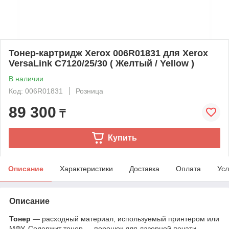
Тонер-картридж Xerox 006R01831 для Xerox
VersaLink C7120/25/30 ( Желтый / Yellow )
В наличии
Код: 006R01831
Розница
89 300
₸
Купить
Описание
Характеристики
Доставка
Оплата
Усл
Описание
Тонер
— расходный материал, используемый принтером или
МФУ. Содержит тонер — порошок для лазерной печати,