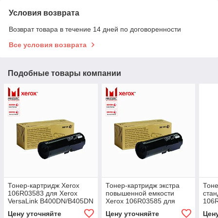
Условия возврата
Возврат товара в течение 14 дней по договоренности
Все условия возврата
Подобные товары компании
Тонер-картридж Xerox
Тонер-картридж экстра
Тоне
106R03583 для Xerox
повышенной емкости
стан
VersaLink B400DN/B405DN
Xerox 106R03585 для
106R
( чёрный / black )
Xerox VersaLink
Vers
Цену уточняйте
Цену уточняйте
Цен
B400DN/B405DN ( чёрный
C50