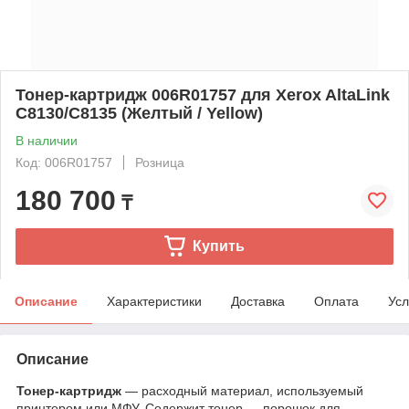
Тонер-картридж 006R01757 для Xerox AltaLink
C8130/C8135 (Желтый / Yellow)
В наличии
Код: 006R01757
Розница
180 700
₸
Купить
Описание
Характеристики
Доставка
Оплата
Усл
Описание
Тонер-картридж
— расходный материал, используемый
принтером или МФУ. Содержит тонер — порошок для