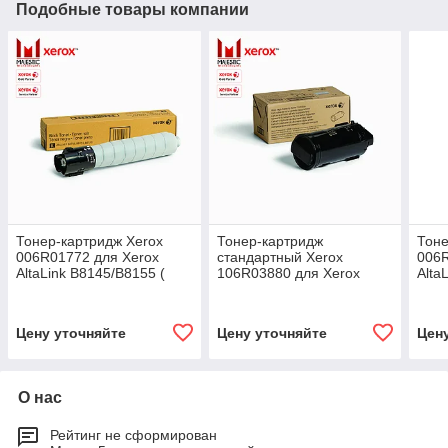
Подобные товары компании
Тонер-картридж Xerox
Тонер-картридж
Тоне
006R01772 для Xerox
стандартный Xerox
006R
AltaLink B8145/B8155 (
106R03880 для Xerox
Alta
чёрный / black )
VersaLink
black
C500N/C500DN/C505S/C500X
( чёрный / black )
Цену уточняйте
Цену уточняйте
Цен
О нас
Рейтинг не сформирован