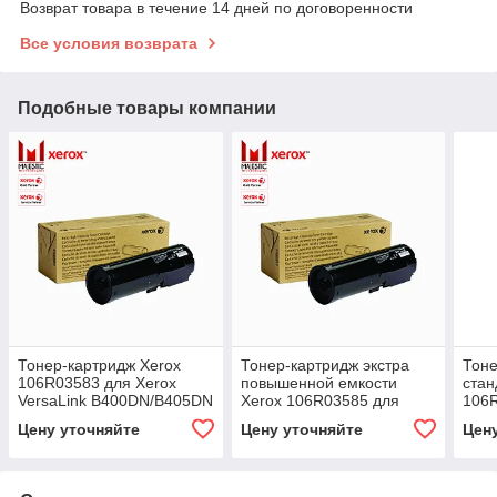
Возврат товара в течение 14 дней по договоренности
Все условия возврата
Подобные товары компании
Тонер-картридж Xerox
Тонер-картридж экстра
Тоне
106R03583 для Xerox
повышенной емкости
стан
VersaLink B400DN/B405DN
Xerox 106R03585 для
106R
( чёрный / black )
Xerox VersaLink
Vers
Цену уточняйте
Цену уточняйте
Цен
B400DN/B405DN ( чёрный
C50
/ black )
( чё