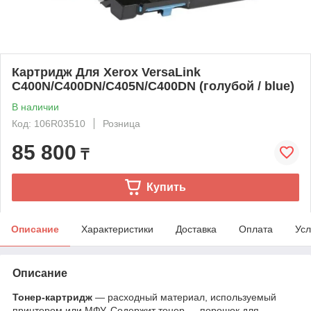
Картридж Для Xerox VersaLink
C400N/C400DN/C405N/C400DN (голубой / blue)
В наличии
Код: 106R03510
Розница
85 800
₸
Купить
Описание
Характеристики
Доставка
Оплата
Усл
Описание
Тонер-картридж
— расходный материал, используемый
принтером или МФУ. Содержит тонер — порошок для