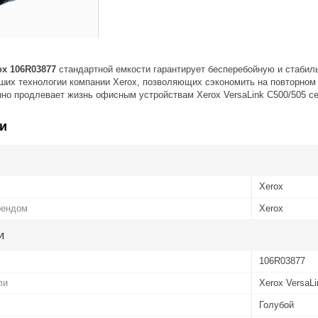
ox 106R03877
стандартной емкости гарантирует бесперебойную и стабил
ших технологии компании Xerox, позволяющих сэкономить на повторном 
но продлевает жизнь офисным устройствам Xerox VersaLink C500/505 се
и
Xerox
рендом
Xerox
и
106R03877
ли
Xerox VersaLi
Голубой