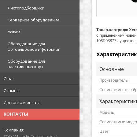
Листоподборщики
Серверное оборудование
Тонер-картридж Xer
Услуги
с применением новей
106R03877 существен
Оборудование для
фотоальбомов и фотокниг
Характеристик
Оборудование для
пластиковых карт
Основные
О нас
Производитель
Совместимость с б
Отзывы
Характеристик
Доставка и оплата
Модель
КОНТАКТЫ
Совместимые моде
Цвет
ТОО "Majestic Technologies"