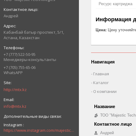
Ресурс картриджа
Андрей
Информация д
Цена:
Цену уточняйт
Кабанбай батыр проспект, 5/1,
Астана, Казахстан
+7 (777) 522-50-95
Менеджеры-консультанты
Навигация
+7 (705) 755-65-06
WhatsAPP
Главная
Каталог
http://mtx.kz
О компании
info@mtx.kz
ТОО "Majestic Tech
Instagram
https://www.instagram.com/majestic_technologies.kz/
Андрей