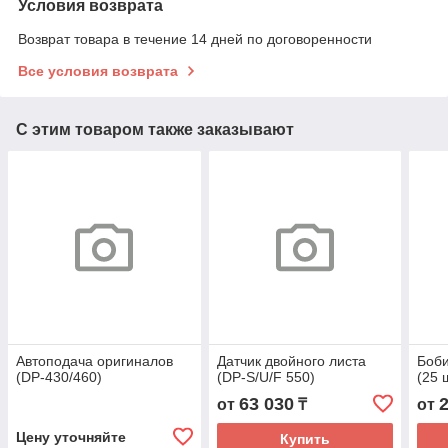
Условия возврата
Возврат товара в течение 14 дней по договоренности
Все условия возврата
С этим товаром также заказывают
Автоподача оригиналов
Датчик двойного листа
Боби
(DP-430/460)
(DP-S/U/F 550)
(25 ш
63 030
от
₸
от
Цену уточняйте
Купить