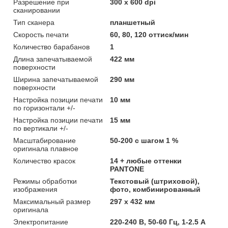
Разрешение при
300 х 600 dpi
сканировании
Тип сканера
планшетный
Скорость печати
60, 80, 120 оттиск/мин
Количество барабанов
1
Длина запечатываемой
422 мм
поверхности
Ширина запечатываемой
290 мм
поверхности
Настройка позиции печати
10 мм
по горизонтали +/-
Настройка позиции печати
15 мм
по вертикали +/-
Масштабирование
50-200 с шагом 1 %
оригинала плавное
Количество красок
14 + любые оттенки
PANTONE
Режимы обработки
Текстовый (штриховой),
изображения
фото, комбинированный
Максимальный размер
297 х 432 мм
оригинала
Электропитание
220-240 В, 50-60 Гц, 1-2.5 А