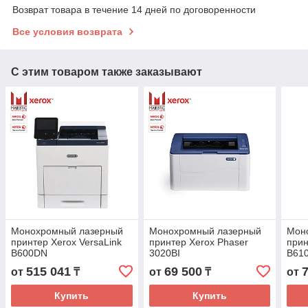
Возврат товара в течение 14 дней по договоренности
Все условия возврата
С этим товаром также заказывают
Монохромный лазерный
Монохромный лазерный
Мон
принтер Xerox VersaLink
принтер Xerox Phaser
прин
B600DN
3020BI
B61
515 041
69 500
от
₸
от
₸
от
Купить
Купить