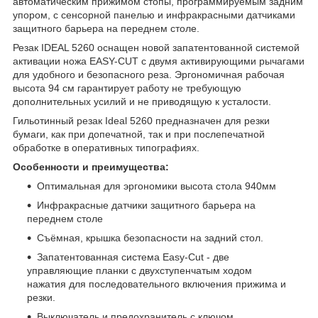
автоматическим прижимом стопы, программируемым задним
упором, с сенсорной панелью и инфракрасными датчиками
защитного барьера на переднем столе.
Резак IDEAL 5260 оснащен новой запатентованной системой
активации ножа EASY-CUT с двумя активирующими рычагами
для удобного и безопасного реза. Эргономичная рабочая
высота 94 см гарантирует работу не требующую
дополнительных усилий и не приводящую к усталости.
Гильотинный резак Ideal 5260 предназначен для резки
бумаги, как при допечатной, так и при послепечатной
обработке в оперативных типографиях.
Особенности и преимущества:
Оптимальная для эргономики высота стола 940мм
Инфракрасные датчики защитного барьера на
переднем столе
Съёмная, крышка безопасности на задний стол.
Запатентованная система Easy-Cut - две
управляющие планки с двухступенчатым ходом
нажатия для последовательного включения прижима и
резки.
Выключатель и предохранитель с ключом