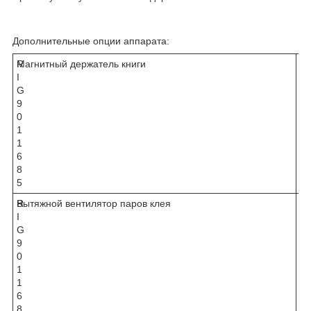
Дополнительные опции аппарата:
R
Магнитный держатель книги
Оп
I
G
9
0
1
1
6
8
5
R
Вытяжной вентилятор паров клея
Оп
I
G
9
0
1
1
6
8