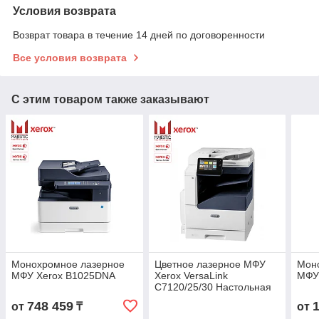
Условия возврата
Возврат товара в течение 14 дней по договоренности
Все условия возврата
С этим товаром также заказывают
Монохромное лазерное
Цветное лазерное МФУ
Мон
МФУ Xerox B1025DNA
Xerox VersaLink
МФУ
C7120/25/30 Настольная
конфигурация
748 459
от
₸
от