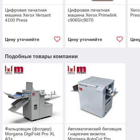
Цифровая печатная
Цифровая печатная
Xero
машина Xerox Versant
машина Xerox Primelink
Pres
4100 Press
c9065/c9070
Цену уточняйте
Цену уточняйте
Цен
Подобные товары компании
Фальцовщик (фолдер)
Автоматический биговщик
Morgana DigiFold Pro XL
/ нарезчик визиток
А3+
Morgana AutoCut Pro