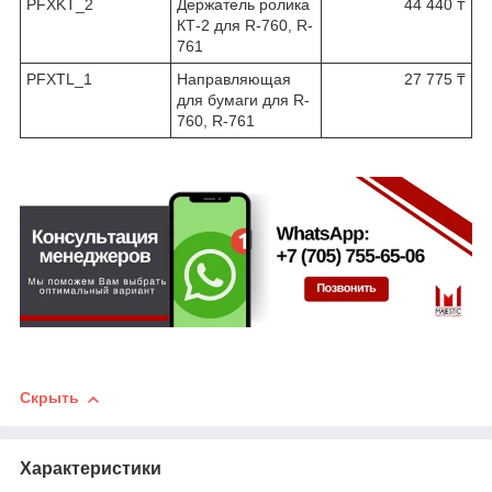
PFXKT_2
Держатель ролика
44 440 ₸
КТ-2 для R-760, R-
761
PFXTL_1
Направляющая
27 775 ₸
для бумаги для R-
760, R-761
Скрыть
Характеристики