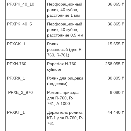
PFXPK_40_10
Перфорационный
36 865 ₸
ролик, 40 зубов,
расстояние 1 мм
PFXPK_40_5
Перфорационный
36 865 ₸
ролик, 40 зубов,
расстояние 0,5 мм
PFXGK_1
Ролик
15 655 ₸
резиновый (для R-
760, R-761)
PFXH-760
Paperfox H-760
258 055 ₸
cylinder
PFXRK_1
Ролик для рицовки
30 805 ₸
(надсечки)
PFXE_3_970
Ремень привода
8 080 ₸
для R-760, R-
761, A-1000
PFXKT_1
Держатель ролика
44 440 ₸
КТ-1 для R-760, R-
761