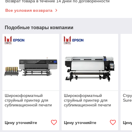
Возврат товара в течение 14 дней по договоренности
Все условия возврата
Подобные товары компании
Широкоформатный
Широкоформатный
Стру
струйный принтер для
струйный принтер для
Sure
сублимационной печати
сублимационной печати
Epson SureColor SC-
Epson SureColor SureColor
F10000H (Lc,Lm)
SC-F7200
Цену уточняйте
Цену уточняйте
Цен