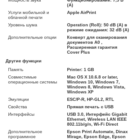
(A)
Услуги мобильной и
Apple AirPrint
облачной печати
Уровень шума
Operation (Roll): 50 dB (A) в
режиме ожидания: 32 dB (A)
Дополнительные опции
Конверт для сканирования
документов A0 ,
Расширенная гарантия
Cover Plus
Другие функции
Память
Printer: 1 GB
Совместимые
Mac OS X 10.6.8 or later,
операционные системы
Windows 10, Windows 7,
Windows 8, Windows Vista,
Windows XP
Эмуляции
ESC/P-R, HP-GL2, RTL
Свойства
Прямая печать с USB
Интерфейсы
USB 3.0, Интерфейс Gigabit
Ethernet, Wireless LAN IEEE
802.11b/g/n, Wi-Fi Direct
Дополнительное
Epson Print Automate, Dinax
программное
Mirage, Epson Edge, Epson