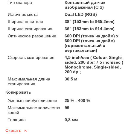
Тип сканера
Контактный датчик
изображения (CIS)
Источник света
Dual LED (RGB)
Ширина носителя
38" (153mm to 965.2mm)
Ширина сканирования
36" (153mm to 914.4mm)
Оптическое разрешение
600 DPI (точек на дюйм) x
600 DPI (точек на дюйм)
(горизонтальный x
вертикальный)
Скорость сканирования
4,5 inch/sec ( Colour, Single-
sided, 200 dpi; 7,5 inch/sec (
Monochrome, Single-sided,
200 dpi;
Максимальная длина
30,5 м
сканирования
Копировать
Уменьшение/увеличение
25 % - 400 %
Максимальное количество
99
копий
Толщина
0,8 мм
Скрыть