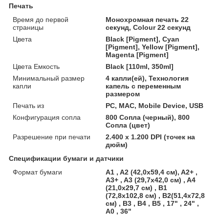
Печать
Время до первой
Монохромная печать 22
страницы
секунд, Colour 22 секунд
Цвета
Black [Pigment], Cyan
[Pigment], Yellow [Pigment],
Magenta [Pigment]
Цвета Емкость
Black [110ml, 350ml]
Минимальный размер
4 капли(ей), Технология
капли
капель с переменным
размером
Печать из
PC, MAC, Mobile Device, USB
Конфигурация сопла
800 Сопла (черный), 800
Сопла (цвет)
Разрешение при печати
2.400 x 1.200 DPI (точек на
дюйм)
Спецификации бумаги и датчики
Формат бумаги
A1 , A2 (42,0x59,4 см), A2+ ,
A3+ , A3 (29,7x42,0 см) , A4
(21,0x29,7 см) , B1
(72,8x102,8 см) , B2(51,4x72,8
см) , B3 , B4 , B5 , 17" , 24" ,
A0 , 36"