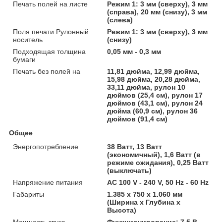
Печать полей на листе
Режим 1: 3 мм (сверху), 3 мм
(справа), 20 мм (снизу), 3 мм
(слева)
Поля печати Рулонный
Режим 1: 3 мм (сверху), 3 мм
носитель
(снизу)
Подходящая толщина
0,05 мм - 0,3 мм
бумаги
Печать без полей на
11,81 дюйма, 12,99 дюйма,
15,98 дюйма, 20,28 дюйма,
33,11 дюйма, рулон 10
дюймов (25,4 см), рулон 17
дюймов (43,1 см), рулон 24
дюйма (60,9 см), рулон 36
дюймов (91,4 см)
Общее
Энергопотребление
38 Ватт, 13 Ватт
(экономичный), 1,6 Ватт (в
режиме ожидания), 0,25 Ватт
(выключать)
Напряжение питания
AC 100 V - 240 V, 50 Hz - 60 Hz
Габариты
1.385‎ x 750 x 1.060 мм
(Ширина x Глубина x
Высота)
Мощность звука
Функционирование: 7,5 B