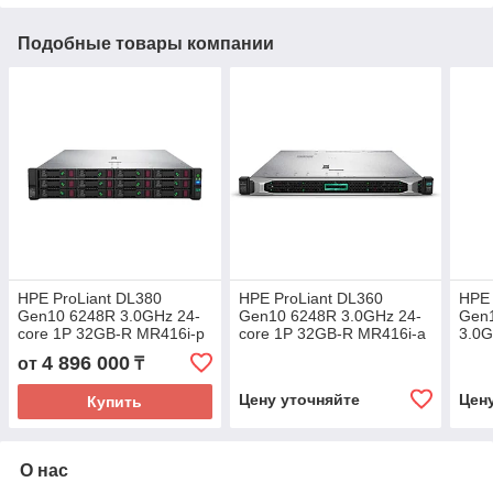
Подобные товары компании
HPE ProLiant DL380
HPE ProLiant DL360
HPE 
Gen10 6248R 3.0GHz 24-
Gen10 6248R 3.0GHz 24-
Gen1
core 1P 32GB-R MR416i-p
core 1P 32GB-R MR416i-a
3.0G
NC 8SFF BC 800W PS
NC 8SFF BC 800W PS
R M
4 896 000
от
₸
Server
Server
PS
Цену уточняйте
Цен
Купить
О нас