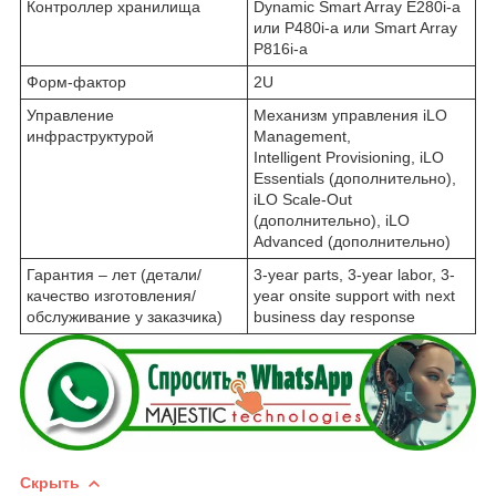
Контроллер хранилища
Dynamic Smart Array E280i-a
или P480i-a или Smart Array
P816i-a
Форм-фактор
2U
Управление
Механизм управления iLO
инфраструктурой
Management,
Intelligent Provisioning, iLO
Essentials (дополнительно),
iLO Scale-Out
(дополнительно), iLO
Advanced (дополнительно)
Гарантия – лет (детали/
3-year parts, 3-year labor, 3-
качество изготовления/
year onsite support with next
обслуживание у заказчика)
business day response
Скрыть