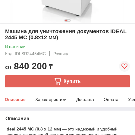
Машина для уничтожения документов IDEAL
2445 MC (0.8x12 мм)
В наличии
Код: IDLSR24454MC
Розница
840 200
от
₸
Купить
Описание
Характеристики
Доставка
Оплата
Усл
Описание
Ideal 2445 MC (0,8 x 12 мм)
— это надежный и удобный
шредер, сочетающий все преимущества использования