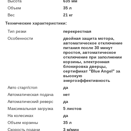
Высота
635 мм
Объем
35 л
Вес
21 кг
Технические характеристики:
Тип резки
перекрестная
Особенности
двойная защита мотора,
автоматическое отключение
питания после 30 минут
простоя, автоматическое
отключение при заполнении
корзины, электронная
блокировка дверцы,
сертификат "Blue Angel" за
высокую
энергоэффективность
Авто старт/стоп
да
Автоматическая подача
нет
Автоматический реверс
да
Максимальная загрузка
5 листов
На колесиках
да
Объем корзины
35 л
Скорость подачи
3 м/мин