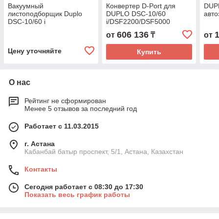
Вакуумный
Конвертер D-Port для
DUP
листоподборщик Duplo
DUPLO DSC-10/60
авто
DSC-10/60 i
i/DSF2200/DSF5000
606 136
от
₸
от
Цену уточняйте
Купить
О нас
Рейтинг не сформирован
Менее 5 отзывов за последний год
Работает с 11.03.2015
г. Астана
Кабанбай батыр проспект, 5/1, Астана, Казахстан
Контакты
Сегодня работает с 08:30 до 17:30
Показать весь график работы