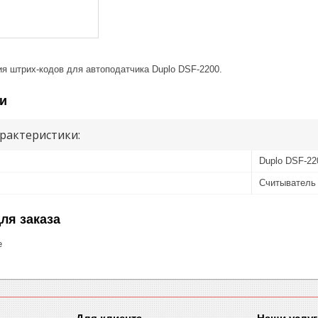
ия штрих-кодов для автоподатчика Duplo DSF-2200.
и
рактеристики:
Duplo DSF-22
Считыватель
ля заказа
е