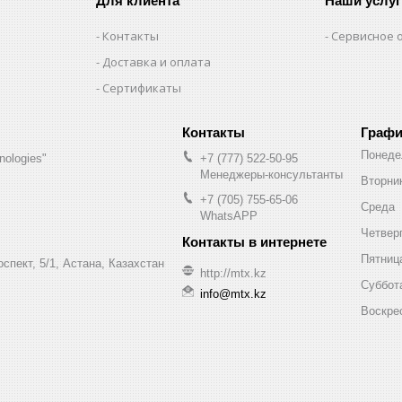
Для клиента
Наши услуг
Контакты
Сервисное 
Доставка и оплата
Сертификаты
Графи
Понеде
nologies"
+7 (777) 522-50-95
Менеджеры-консультанты
Вторни
+7 (705) 755-65-06
Среда
WhatsAPP
Четвер
Пятниц
спект, 5/1, Астана, Казахстан
http://mtx.kz
Суббот
info@mtx.kz
Воскре