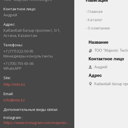
Навигация
Главная
Андрей
Каталог
О компании
Кабанбай батыр проспект, 5/1,
Астана, Казахстан
ТОО "Majestic Tech
+7 (777) 522-50-95
Менеджеры-консультанты
+7 (705) 755-65-06
Андрей
WhatsAPP
http://mtx.kz
Кабанбай батыр про
info@mtx.kz
Instagram
https://www.instagram.com/majestic_technologies.kz/