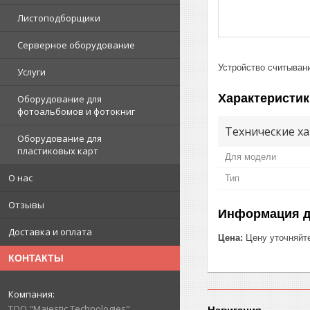
Листоподборщики
Серверное оборудование
Устройство считыван
Услуги
Характеристик
Оборудование для
фотоальбомов и фотокниг
Технические ха
Оборудование для
пластиковых карт
Для модели
О нас
Тип
Отзывы
Информация д
Доставка и оплата
Цена:
Цену уточняйт
КОНТАКТЫ
ТОО "Majestic Technologies"