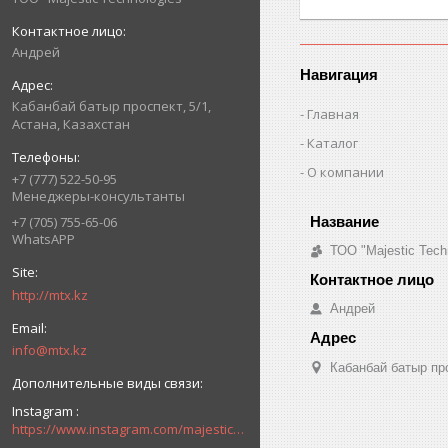
Андрей
Навигация
Кабанбай батыр проспект, 5/1,
Главная
Астана, Казахстан
Каталог
О компании
+7 (777) 522-50-95
Менеджеры-консультанты
+7 (705) 755-65-06
WhatsAPP
ТОО "Majestic Tech
http://mtx.kz
Андрей
info@mtx.kz
Кабанбай батыр про
Instagram
https://www.instagram.com/majestic_technologies.kz/