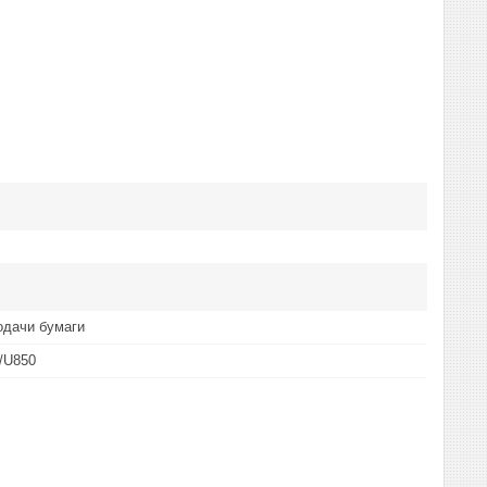
одачи бумаги
/U850