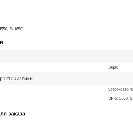
550, S/U850)
и
Duplo
рактеристики:
устройство п
DP-S/U550, S
ля заказа