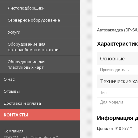
Листоподборщики
Серверное оборудование
Автозакладка (DP-S/U
Услуги
Характеристик
Оборудование для
фотоальбомов и фотокниг
Основные
Оборудование для
пластиковых карт
Производитель
О нас
Технические ха
Отзывы
Тип
Для модели
Доставка и оплата
КОНТАКТЫ
Информация д
Цена:
от 910 877 ₸
ТОО "Majestic Technologies"