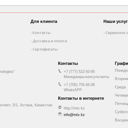
Для клиента
Наши услуг
Контакты
Сервисное 
Доставка и оплата
Сертификаты
Графи
Понеде
nologies"
+7 (777) 522-50-95
Менеджеры-консультанты
Вторни
+7 (705) 755-65-06
Среда
WhatsAPP
Четвер
Пятниц
спект, 5/1, Астана, Казахстан
http://mtx.kz
Суббот
info@mtx.kz
Воскре