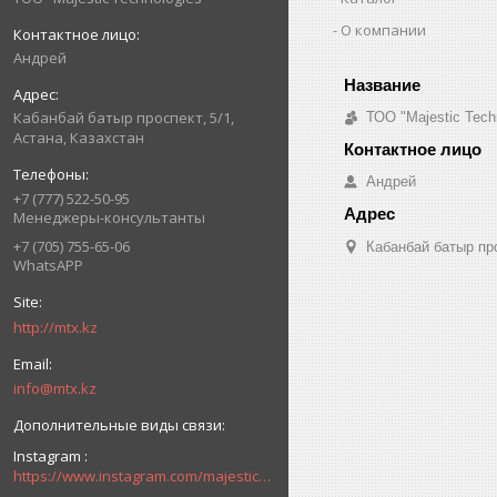
О компании
Андрей
Кабанбай батыр проспект, 5/1,
ТОО "Majestic Tech
Астана, Казахстан
Андрей
+7 (777) 522-50-95
Менеджеры-консультанты
+7 (705) 755-65-06
Кабанбай батыр про
WhatsAPP
http://mtx.kz
info@mtx.kz
Instagram
https://www.instagram.com/majestic_technologies.kz/