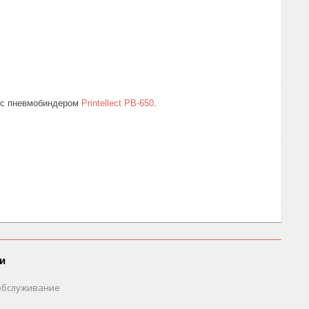
а с пневмобиндером
Printellect PB-650
.
и
обслуживание