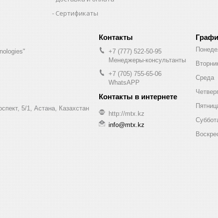
Сертификаты
Графи
Понеде
nologies"
+7 (777) 522-50-95
Менеджеры-консультанты
Вторни
+7 (705) 755-65-06
Среда
WhatsAPP
Четвер
Пятниц
спект, 5/1, Астана, Казахстан
http://mtx.kz
Суббот
info@mtx.kz
Воскре